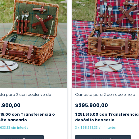
a para 2 con cooler verde
Canasta para 2 con cooler roja
.900,00
$295.900,00
515,00
con
Transferencia o
$251.515,00
con
Transferencia
ito bancario
depósito bancario
633,33
sin interés
3
x
$98.633,33
sin interés