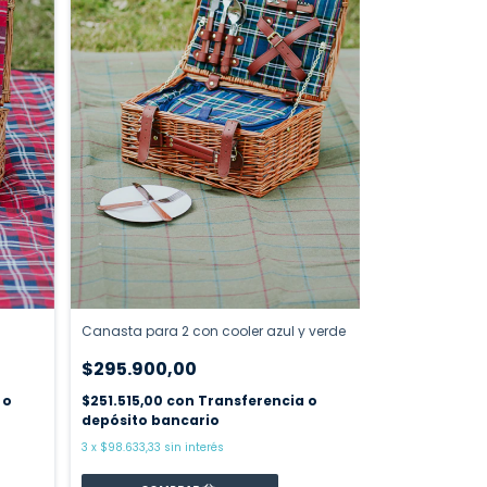
Canasta para 2 con cooler azul y verde
$295.900,00
 o
$251.515,00
con
Transferencia o
depósito bancario
3
x
$98.633,33
sin interés