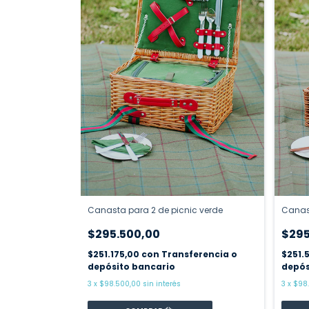
Canasta para 2 de picnic verde
Canast
$295.500,00
$295
$251.175,00
con
Transferencia o
$251.
depósito bancario
depós
3
x
$98.500,00
sin interés
3
x
$98.