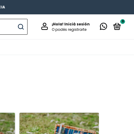
CIA
0
¡Hola!
Iniciá sesión
O podés registrarte