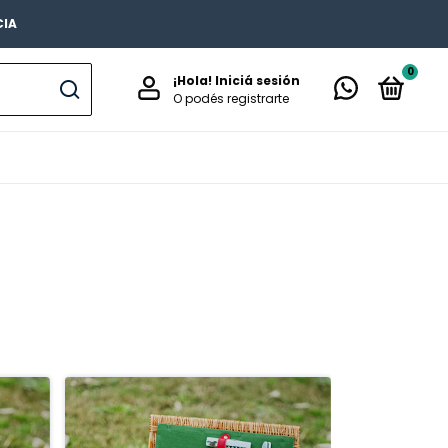
CIA
0
¡Hola!
Iniciá sesión
O podés registrarte