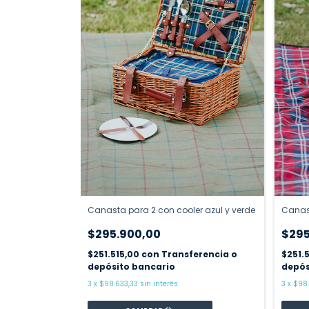
Canasta para 2 con cooler azul y verde
Canast
$295.900,00
$295
$251.515,00
con
Transferencia o
$251.
depósito bancario
depós
3
x
$98.633,33
sin interés
3
x
$98.