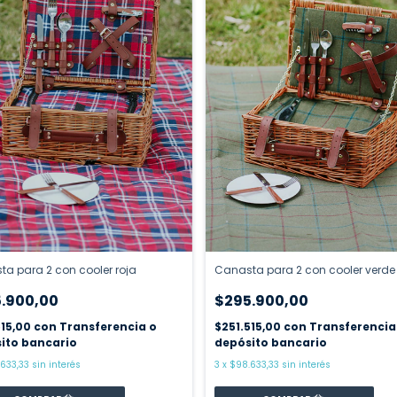
a para 2 con cooler roja
Canasta para 2 con cooler verde
.900,00
$295.900,00
515,00
con
Transferencia o
$251.515,00
con
Transferencia
ito bancario
depósito bancario
633,33
sin interés
3
x
$98.633,33
sin interés