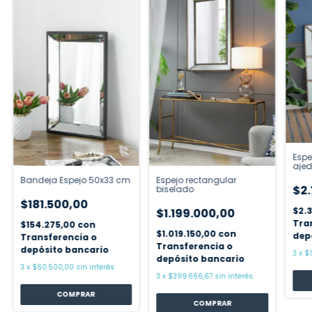
Esp
aje
Bandeja Espejo 50x33 cm
Espejo rectangular
$2.
biselado
$181.500,00
$2.
$1.199.000,00
Tra
$154.275,00
con
$1.019.150,00
con
dep
Transferencia o
Transferencia o
depósito bancario
3
x
$
depósito bancario
3
x
$60.500,00
sin interés
3
x
$399.666,67
sin interés