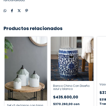
funcionalidad.
Productos relacionados
Vaso
Banco Chino Con Diseño
azul y blanco
$3
$435.600,00
$31
Tra
$370.260,00
con
Set x3 de tarros con tapa