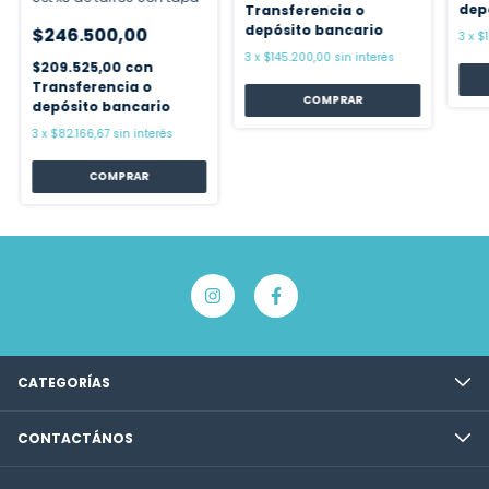
dep
Transferencia o
depósito bancario
$246.500,00
3
x
$
3
x
$145.200,00
sin interés
$209.525,00
con
Transferencia o
depósito bancario
3
x
$82.166,67
sin interés
CATEGORÍAS
CONTACTÁNOS