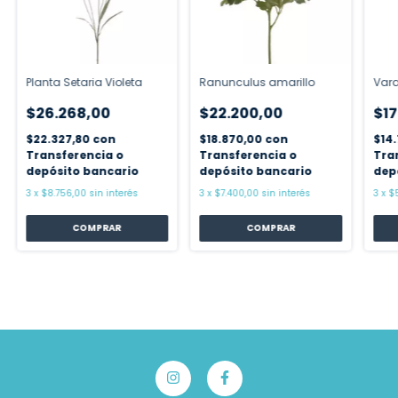
Planta Setaria Violeta
Ranunculus amarillo
Vara
$26.268,00
$22.200,00
$17
$22.327,80
con
$18.870,00
con
$14
Transferencia o
Transferencia o
Tra
depósito bancario
depósito bancario
dep
3
x
$8.756,00
sin interés
3
x
$7.400,00
sin interés
3
x
$