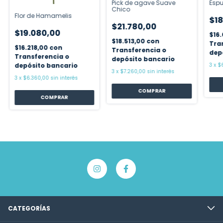
Pick de agave Suave
Espu
Chico
Flor de Hamamelis
$18
$21.780,00
$19.080,00
$16
$18.513,00
con
Tra
$16.218,00
con
Transferencia o
dep
Transferencia o
depósito bancario
depósito bancario
3
x
$
3
x
$7.260,00
sin interés
3
x
$6.360,00
sin interés
CATEGORÍAS