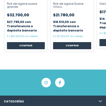
Pick de agave suave
Pick de agave Suave
Vara
grande
Chico
$17
$32.700,00
$21.780,00
$14
$27.795,00
con
$18.513,00
con
Tra
Transferencia o
Transferencia o
dep
depósito bancario
depósito bancario
3
x
$
3
x
$10.900,00
sin interés
3
x
$7.260,00
sin interés
CATEGORÍAS