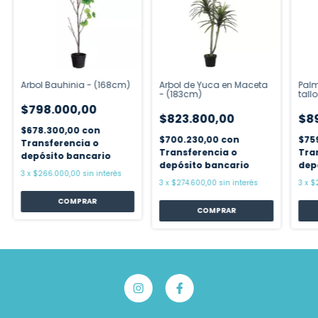
Arbol Bauhinia - (168cm)
Arbol de Yuca en Maceta
Pal
- (183cm)
tall
$798.000,00
$823.800,00
$8
$678.300,00
con
$700.230,00
con
$75
Transferencia o
Transferencia o
Tra
depósito bancario
depósito bancario
dep
3
x
$266.000,00
sin interés
3
x
$274.600,00
sin interés
3
x
$