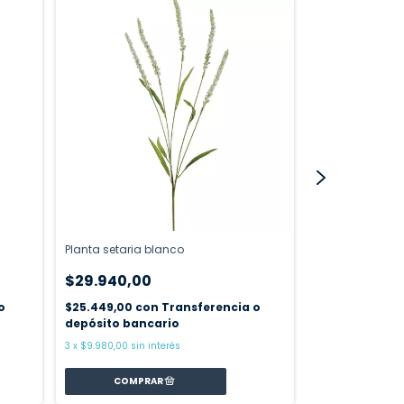
Planta setaria blanco
Espuela de Cab
$29.940,00
$18.900,00
o
$25.449,00
con
Transferencia o
$16.065,00
co
depósito bancario
depósito ban
3
x
$9.980,00
sin interés
3
x
$6.300,00
sin i