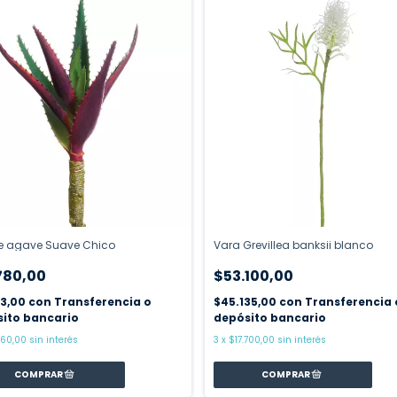
de agave Suave Chico
Vara Grevillea banksii blanco
780,00
$53.100,00
13,00
con
Transferencia o
$45.135,00
con
Transferencia 
ito bancario
depósito bancario
260,00
sin interés
3
x
$17.700,00
sin interés