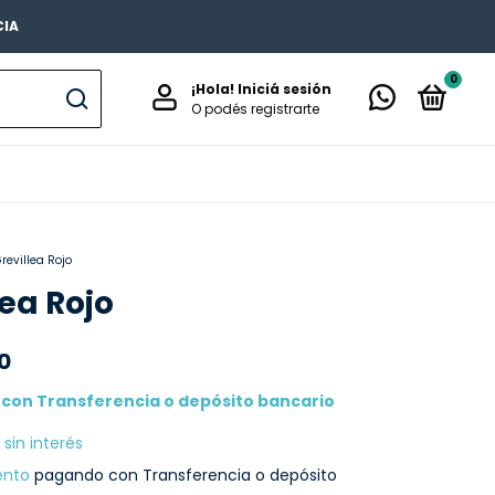
CIA
0
¡Hola!
Iniciá sesión
O podés registrarte
revillea Rojo
lea Rojo
0
0
con
Transferencia o depósito bancario
sin interés
ento
pagando con Transferencia o depósito