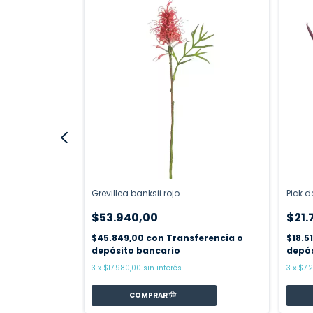
rande
Grevillea banksii rojo
Pick 
$53.940,00
$21.
ferencia o
$45.849,00
con
Transferencia o
$18.5
depósito bancario
depós
3
x
$17.980,00
sin interés
3
x
$7.