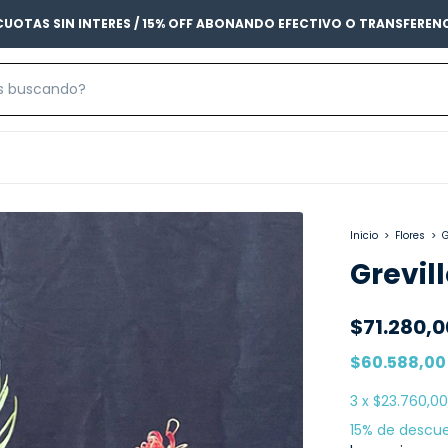
CUOTAS SIN INTERES / 15% OFF ABONANDO EFECTIVO O TRANSFEREN
Inicio
>
Flores
>
G
Grevil
$71.280,0
$60.588,0
3
x
$23.760,00
15% de descu