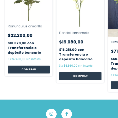
Ranunculus amarillo
Flor de Hamamelis
$22.200,00
$19.080,00
Grev
$18.870,00
con
Transferencia o
$16.218,00
con
$71
depósito bancario
Transferencia o
$60
depósito bancario
3
x
$7.400,00
sin interés
Tra
3
x
$6.360,00
sin interés
dep
3
x
$