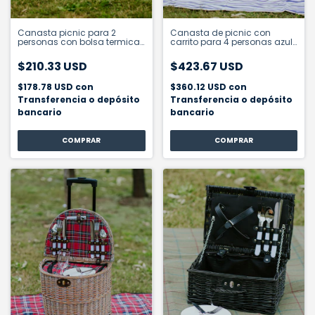
Canasta picnic para 2
Canasta de picnic con
personas con bolsa termica
carrito para 4 personas azul
desmontable
a rayas
$210.33 USD
$423.67 USD
$178.78 USD
con
$360.12 USD
con
Transferencia o depósito
Transferencia o depósito
bancario
bancario