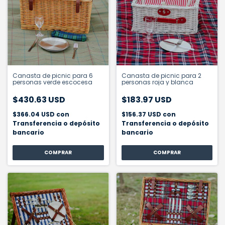
Canasta de picnic para 6
Canasta de picnic para 2
personas verde escocesa
personas roja y blanca
$430.63 USD
$183.97 USD
$366.04 USD
con
$156.37 USD
con
Transferencia o depósito
Transferencia o depósito
bancario
bancario